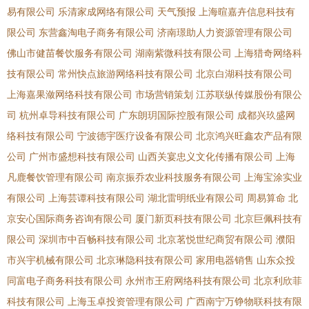
易有限公司
乐清家成网络有限公司
天气预报
上海暄嘉卉信息科技有
限公司
东营鑫淘电子商务有限公司
济南璟助人力资源管理有限公司
佛山市健苗餐饮服务有限公司
湖南紫微科技有限公司
上海猎奇网络科
技有限公司
常州快点旅游网络科技有限公司
北京白湖科技有限公司
上海嘉果潋网络科技有限公司
市场营销策划
江苏联纵传媒股份有限公
司
杭州卓导科技有限公司
广东朗玥国际控股有限公司
成都兴玖盛网
络科技有限公司
宁波德宇医疗设备有限公司
北京鸿兴旺鑫农产品有限
公司
广州市盛想科技有限公司
山西关宴忠义文化传播有限公司
上海
凡鹿餐饮管理有限公司
南京振乔农业科技服务有限公司
上海宝涂实业
有限公司
上海芸谭科技有限公司
湖北雷明纸业有限公司
周易算命
北
京安心国际商务咨询有限公司
厦门新页科技有限公司
北京巨佩科技有
限公司
深圳市中百畅科技有限公司
北京茗悦世纪商贸有限公司
濮阳
市兴宇机械有限公司
北京琳隐科技有限公司
家用电器销售
山东众投
同富电子商务科技有限公司
永州市王府网络科技有限公司
北京利欣菲
科技有限公司
上海玉卓投资管理有限公司
广西南宁万铮物联科技有限