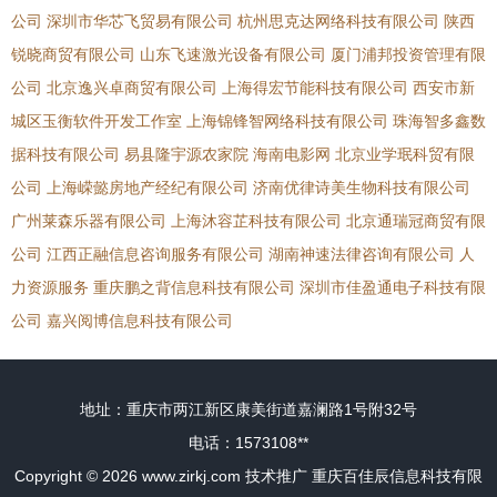
公司
深圳市华芯飞贸易有限公司
杭州思克达网络科技有限公司
陕西
锐晓商贸有限公司
山东飞速激光设备有限公司
厦门浦邦投资管理有限
公司
北京逸兴卓商贸有限公司
上海得宏节能科技有限公司
西安市新
城区玉衡软件开发工作室
上海锦锋智网络科技有限公司
珠海智多鑫数
据科技有限公司
易县隆宇源农家院
海南电影网
北京业学珉科贸有限
公司
上海嵘懿房地产经纪有限公司
济南优律诗美生物科技有限公司
广州莱森乐器有限公司
上海沐容芷科技有限公司
北京通瑞冠商贸有限
公司
江西正融信息咨询服务有限公司
湖南神速法律咨询有限公司
人
力资源服务
重庆鹏之背信息科技有限公司
深圳市佳盈通电子科技有限
公司
嘉兴阅博信息科技有限公司
地址：重庆市两江新区康美街道嘉澜路1号附32号
电话：1573108**
Copyright © 2026
www.zirkj.com
技术推广
重庆百佳辰信息科技有限